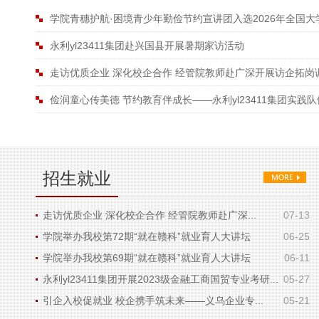
学院青穗护航·困境青少年勤俭节约宣讲团入选2026年全国大学
永利yl23411集团赴兴国县开展暑期家访活动
走访优质企业 深化校企合作 经管院教师赴广深开展访企拓岗
俭润童心传美德 节约教育伴成长——永利yl23411集团实践队
招生就业
走访优质企业 深化校企合作 经管院教师赴广深...
07-13
学院举办我校第72期“就在赣科”就业育人大讲坛
06-25
学院举办我校第69期“就在赣科”就业育人大讲坛
06-11
永利yl23411集团开展2023级金融工商国贸专业考研...
05-27
引企入校促就业 校企携手筑未来——义乌企业专...
05-21