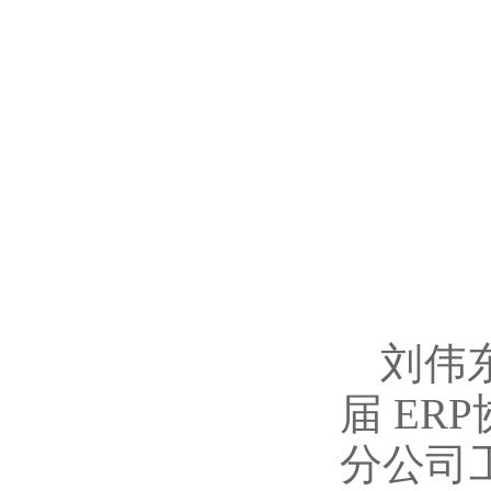
刘伟
届 E
分公司