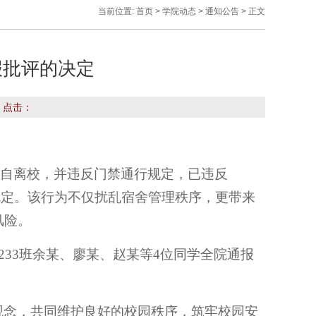
当前位置:
首页
>
学院动态
>
通知公告
> 正文
报批评的决定
 点击：
或擅自离校，并违反门禁通行规定，已违反
条规定。该行为不仅扰乱宿舍管理秩序，更带来
风险。
233班余某、廖某、赵某等4位同学全院通报
观念，共同维护良好的校园秩序，筑牢校园安