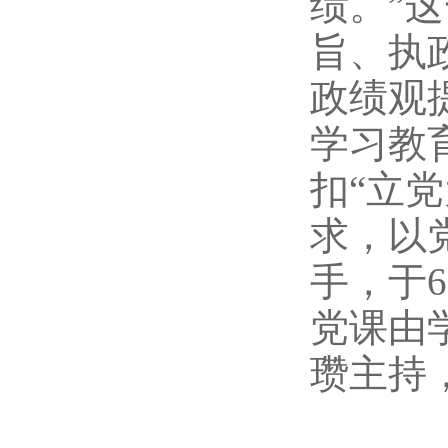
绩。”
旨、执
政绩观
学习教育
扣“立
求，以
手，于
党课由
瓒主持