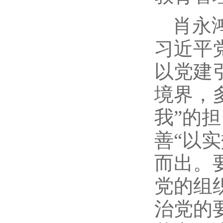
肖永
习近平
以党建
境界，
我”的
善“以
而出。
党的组
治党的