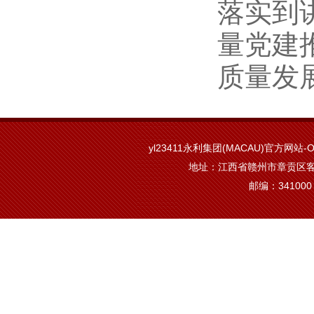
落实到
量党建推
质量发
yl23411永利集团(MACAU)官方网站-Off
地址：江西省赣州市章贡区客
邮编：341000