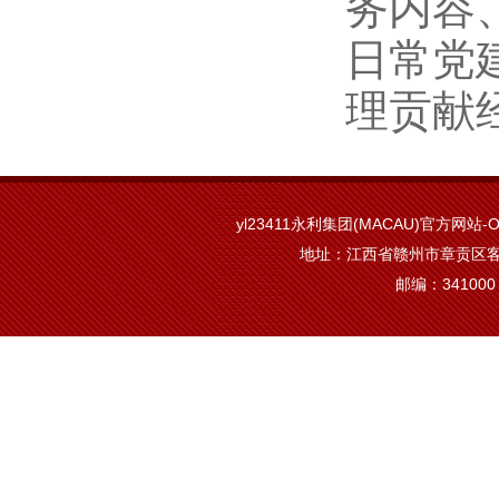
务内容
日常党
理贡献
yl23411永利集团(MACAU)官方网站-Off
地址：江西省赣州市章贡区客
邮编：341000