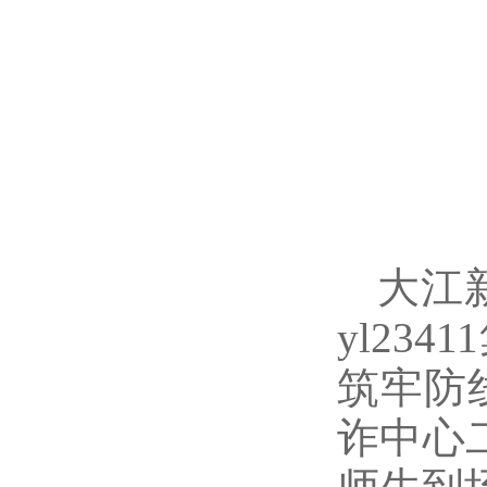
大江
yl23
筑牢防
诈中心