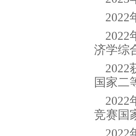
202
20
济学综
20
国家二
20
竞赛国
20