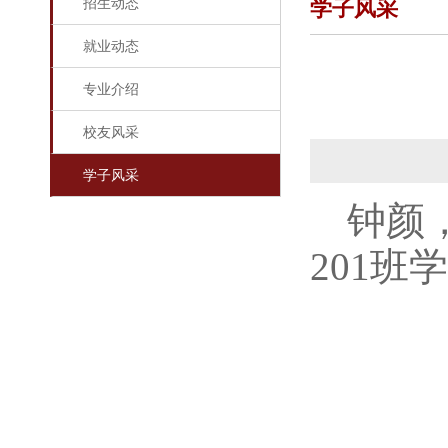
招生动态
学子风采
就业动态
专业介绍
校友风采
学子风采
钟颜
201班