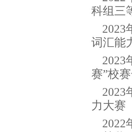
科组三
202
词汇能
20
赛”校
202
力大赛
202