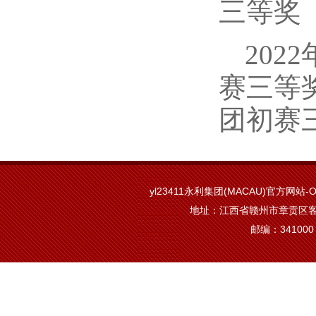
三等奖
202
赛三等奖
团初赛
yl23411永利集团(MACAU)官方网站-Off
地址：江西省赣州市章贡区客
邮编：341000