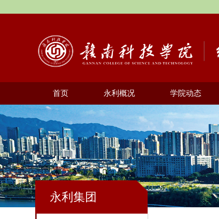
首页
永利概况
学院动态
永利集团