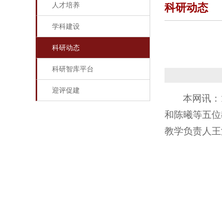
人才培养
科研动态
学科建设
科研动态
科研智库平台
迎评促建
本网讯：
和陈曦等五位
教学负责人王