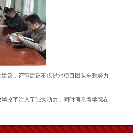
改建议，评审建议不仅是对项目团队辛勤努力
教学改革注入了强大动力，同时预示着学院在