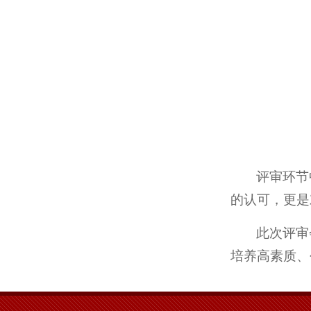
评审环节
的认可，更是
此次评审
培养高素质、