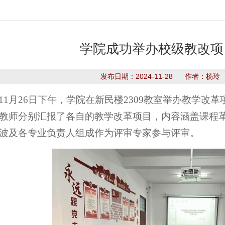
学院成功举办校级教改项
发布日期：2024-11-28 作者：杨
11月26日下午，学院在新民楼2309教室举办教学
教师分别汇报了各自的教学改革项目，内容涵盖课程
波及各专业负责人组成作为评审专家参与评审。