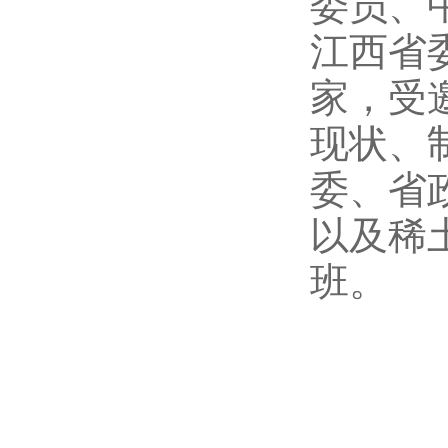
委员、
江西省
家，受
现状、
委、省
以及稀
班。