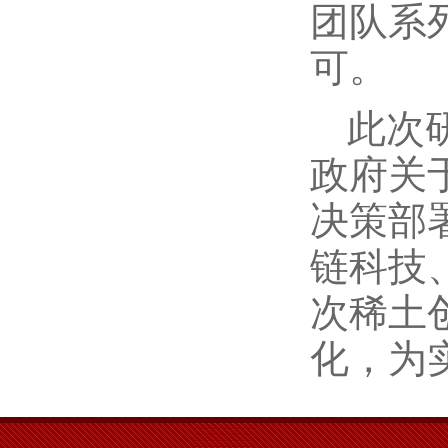
团队系
可。
此次
政府关
决策部
链科技
次稀土
化，为