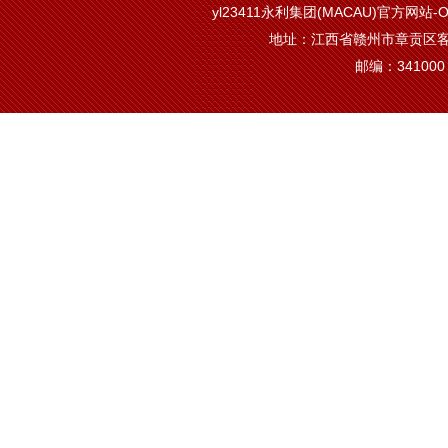
yl23411永利集团(MACAU)官方网站-Off
地址：江西省赣州市章贡区客
邮编：341000