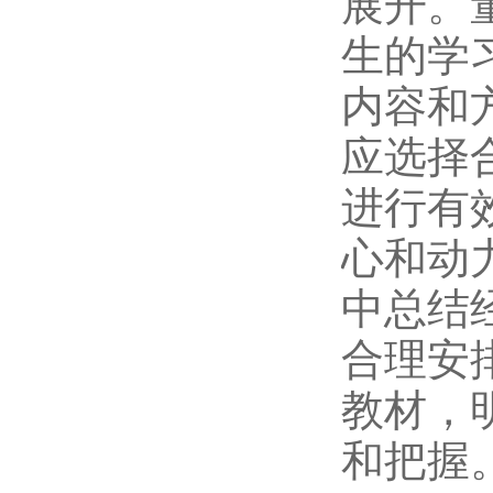
展开。
生的学
内容和
应选择
进行有
心和动
中总结
合理安
教材，
和把握