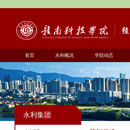
首页
永利概况
学院动态
永利集团