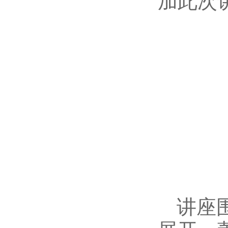
加此次
讲座