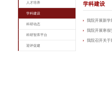
人才培养
学科建设
学科建设
我院开展新学
科研动态
我院开展寒假
科研智库平台
我院召开关于
迎评促建