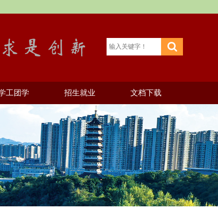
学工团学
招生就业
文档下载