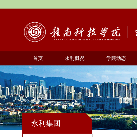
首页
永利概况
学院动态
永利集团